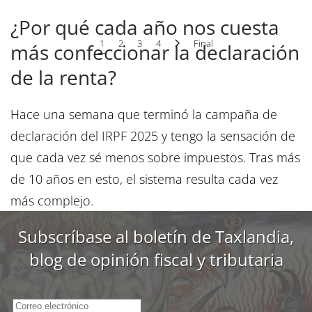
¿Por qué cada año nos cuesta
1
2
3
4
Final
más confeccionar la declaración
de la renta?
Hace una semana que terminó la campaña de
declaración del IRPF 2025 y tengo la sensación de
que cada vez sé menos sobre impuestos. Tras más
de 10 años en esto, el sistema resulta cada vez
más complejo.
Subscríbase al boletín de Taxlandia,
Es cierto que contamos con herramientas de gran
blog de opinión fiscal y tributaria
utilidad confeccionadas por la Administración
tributaria para “facilitar” la cumplimentación de las
autoliquidaciones del IRPF.