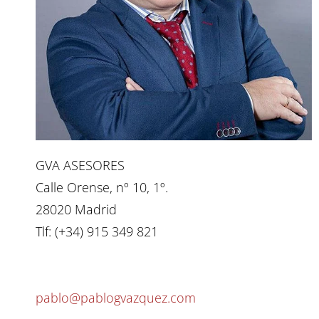
GVA ASESORES
Calle Orense, nº 10, 1º.
28020 Madrid
Tlf: (+34) 915 349 821
pablo@pablogvazquez.com