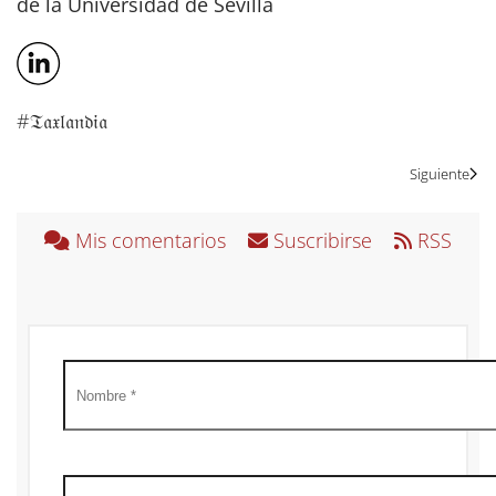
de la Universidad de Sevilla
#𝔗𝔞𝔵𝔩𝔞𝔫𝔡𝔦𝔞
Siguiente
Mis comentarios
Suscribirse
RSS