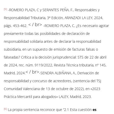
[5]
-ROMERO PLAZA, C y SERANTES PEÑA, F., Responsables y
Responsabilidad Tributaria, 3ª Edición, ARANZADI LA LEY, 2024,
< / br>
págs. 453-462.
-ROMERO PLAZA, C, ¿Es necesario agotar
previamente todas las posibilidades de declaración de
responsabilidad solidaria antes de declarar la responsabilidad
subsidiaria, en un supuesto de emisión de facturas falsas o
falseadas? Crítica a la decisión jurisprudencial: STS de 22 de abril
de 2024, rec. núm. 9119/2022, Revista Técnica tributaria, nº 145,
< / br>
Madrid, 2024.
-SENDRA ALBIÑANA, A., Derivación de
responsabilidad y concurso de acreedores, (sentencia del TSJ
Comunidad Valenciana de 13 de octubre de 2022), en «2023
Práctica Mercantil para abogados» LALEY, Madrid, 2023.
[6]
La propia sentencia reconoce que “2.1 Esta cuestión
es