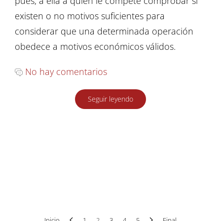
pues, a ella a quien le compete comprobar si
existen o no motivos suficientes para
considerar que una determinada operación
obedece a motivos económicos válidos.
No hay comentarios
Seguir leyendo
Inicio
1
2
3
4
5
Final